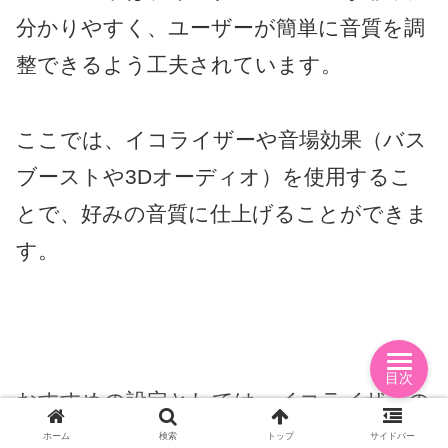
分かりやすく、ユーザーが簡単に音質を調
整できるよう工夫されています。
ここでは、イコライザーや音場効果（バス
ブーストや3Dオーディオ）を使用するこ
とで、好みの音質に仕上げることができま
す。
目次
おすすめの設定としては、イコライザーの
プリセットから「ロック」や「クラシッ
ホーム
検索
トップ
サイドバー